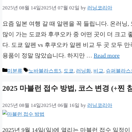
2025년 08월 14일
2025년 07월 02일
by
러닝코리아
요즘 일본 여행 갈 때 알펜을 꼭 들립니다. 온러닝
많이 가는 도쿄와 후쿠오카 중 어떤 곳이 더 크고 
다. 도쿄 알펜 vs 후쿠오카 알펜 비교 두 곳 모두
용품이 정말 많았습니다. 하지만 …
Read more
Categories
Tags
미분류
노바블라스트5
,
도쿄
,
러닝화
,
비교
,
슈퍼블라스
2025 마블런 접수 방법, 코스 변경 (+찐 
2025년 08월 14일
2025년 06월 16일
by
러닝코리아
2025년 9월 14일(일)에 열리는 마블런 접수 일