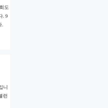
대회도
. 9
.
지입니
마블런