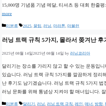
15,000명 기념품 기념 메달, 티셔츠 등 대회 한
more
Categories
Tags
미분류
2025
,
꿀팁
,
러닝
,
마라톤
,
마블런
러닝 트랙 규칙 5가지, 몰라서 쫒겨난 후
2025년 08월 14일
2025년 08월 14일
by
러닝코리아
달리기는 장소를 가리지 않고 할 수 있는 운동입니
있습니다. 러닝 트랙 규칙 5가지를 깔끔하게 정리해
난 후기도 남기겠습니다. 러닝 트랙 규칙 5가지 
러닝 문화를 위해 통념상 지켜야 할 매너입니다. 잘
Categories
Tags
미분류
달리기
,
러닝
,
러닝 트랙 규칙
,
레인
,
매너
,
방향
,