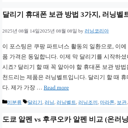
달리기 휴대폰 보관 방법 3가지, 러닝벨트 
2025년 08월 14일
2025년 08월 08일
by
러닝코리아
이 포스팅은 쿠팡 파트너스 활동의 일환으로, 이에
품 가격은 동일합니다. 이제 막 달리기를 시작하셨
시죠? 달리기 할 때 꼭 알아야 할 휴대폰 보관 방
천드리는 제품은 러닝벨트입니다. 달리기 할 때 휴
다. 제가 가장 …
Read more
Categories
Tags
미분류
달리기
,
러닝
,
러닝벨트
,
러닝조끼
,
마라톤
,
보관
도쿄 알펜 vs 후쿠오카 알펜 비교 (온러