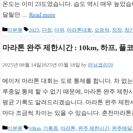
온도는 이미 23도였습니다. 습도 역시 매우 높았습
달릴만 …
Read more
Categories
Tags
미분류
2025
,
단점
,
더위
,
마라톤대회
,
오르막
,
장점
,
참가
마라톤 완주 제한시간 : 10km, 하프, 풀코
2025년 08월 14일
2025년 05월 18일
by
러닝코리아
메이저 마라톤 대회는 도로 통제를 합니다. 차 없는
루종일 통제 할 수 없기 때문에, 마라톤 완주 제한시
평균 기록도 알려드리겠습니다. 마라톤 완주 제한시
마다 조금씩 차이는 있을 수 있습니다. 춘천마라톤
Categories
Tags
미분류
10km
,
기록증
,
마라톤
,
완주 제한시간
,
완주메달