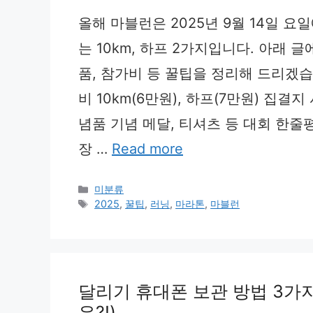
올해 마블런은 2025년 9월 14일 
는 10km, 하프 2가지입니다. 아래 
품, 참가비 등 꿀팁을 정리해 드리겠습니
비 10km(6만원), 하프(7만원) 집결
념품 기념 메달, 티셔츠 등 대회 한줄
장 …
Read more
Categories
미분류
Tags
2025
,
꿀팁
,
러닝
,
마라톤
,
마블런
달리기 휴대폰 보관 방법 3가지
은?!)