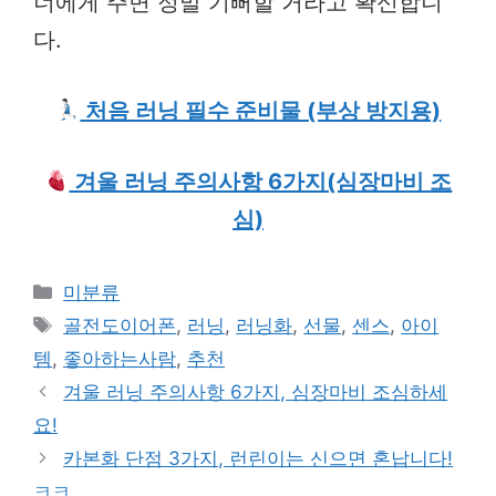
너에게 주면 정말 기뻐할 거라고 확신합니
다.
처음 러닝 필수 준비물 (부상 방지용)
겨울 러닝 주의사항 6가지(심장마비 조
심)
Categories
미분류
Tags
골전도이어폰
,
러닝
,
러닝화
,
선물
,
센스
,
아이
템
,
좋아하는사람
,
추천
겨울 러닝 주의사항 6가지, 심장마비 조심하세
요!
카본화 단점 3가지, 런린이는 신으면 혼납니다!
ㅋㅋ